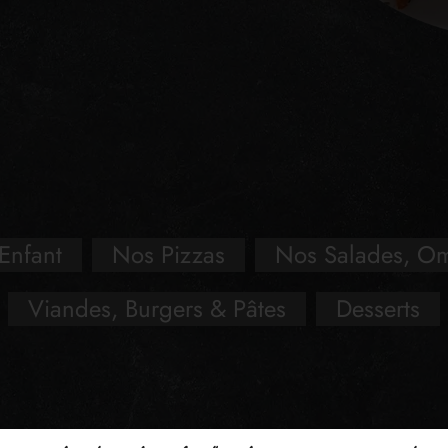
Enfant
Nos Pizzas
Nos Salades, Om
Viandes, Burgers & Pâtes
Desserts