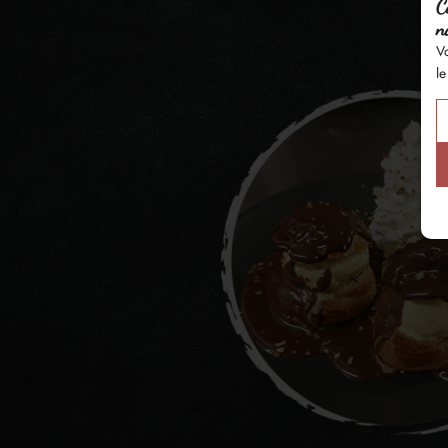
C
n
Vo
le