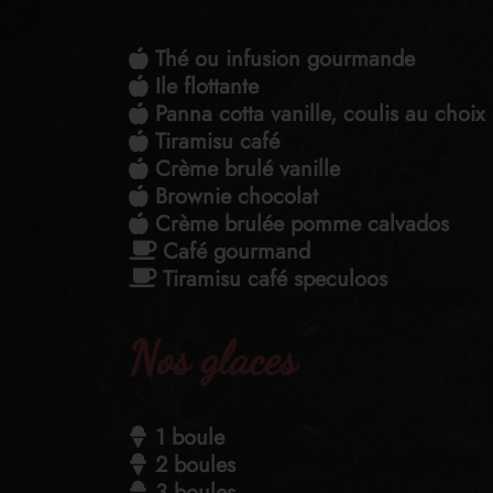
Thé ou infusion gourmande
Ile flottante
Panna cotta vanille, coulis au choix 
Tiramisu café
Crème brulé vanille
Brownie chocolat
Crème brulée pomme calvados
Café gourmand
Tiramisu café speculoos
Nos glaces
1 boule
2 boules
3 boules