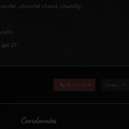
hocolat, chocolat chaud, chantilly
ncello
 get 27
04 11 71 91 78
Contact
Coordonnées