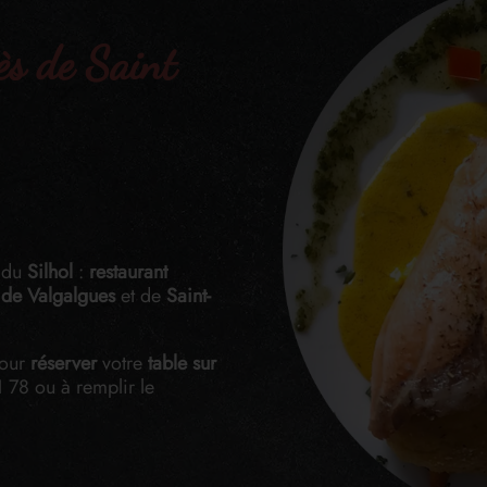
ès de Saint
du
Silhol
:
restaurant
 de Valgalgues
et de
Saint-
pour
réserver
votre
table sur
1 78
ou à remplir le